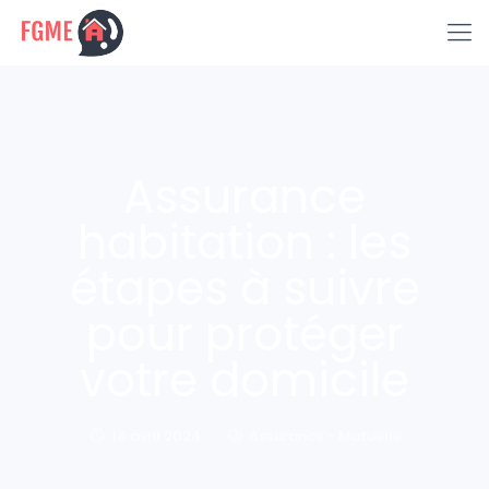
Assurance
habitation : les
étapes à suivre
pour protéger
votre domicile
14 avril 2024
Assurance - Mutuelle