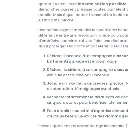
garantit la meilleure
indemnisation possible
démarches passent presque toutes par télépho
mobile. Mais à quel acteur transmettre la décla
justificatifs joindre ?
Une bonne organisation dès les premières heur
différence entre une résolution rapide ou un p
d’embûches administratives. Faire une déclarati
aussi protéger ses droits et accélérer la réactiv
Déclarer l’incendie à la compagnie d’
assur
bâtiment/garage
est endommagé.
Déclarer le sinistre à sa compagnie d’
assu
véhicule est touché par l’incendie.
Joindre un maximum de preuves : photos, f
de réparation, témoignages éventuels.
Respecter strictement le délai légal de dé
cinq jours ouvrés pour bénéficier pleineme
Faire établir le constat d’expertise demandé
d’évaluer l’étendue exacte des
dommage
Pensez qu’en cas de carambolage incendiaire (p