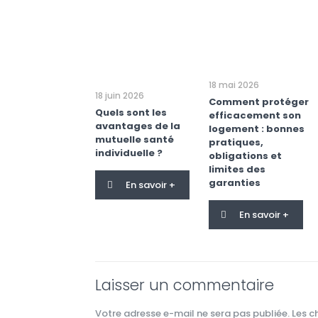
18 mai 2026
18 juin 2026
Comment protéger
Quels sont les
efficacement son
avantages de la
logement : bonnes
mutuelle santé
pratiques,
individuelle ?
obligations et
limites des
garanties
En savoir +
En savoir +
Laisser un commentaire
Votre adresse e-mail ne sera pas publiée.
Les c