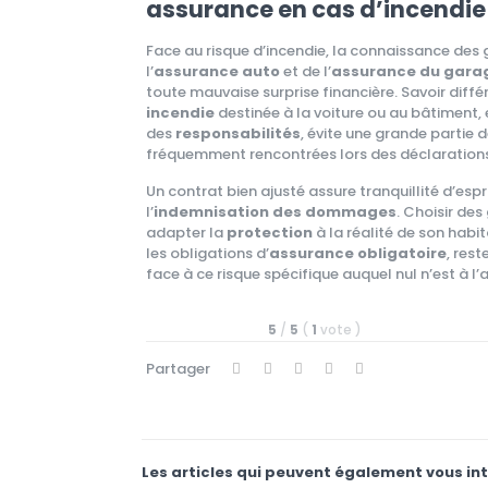
assurance en cas d’incendi
Face au risque d’incendie, la connaissance des 
l’
assurance auto
et de l’
assurance du gara
toute mauvaise surprise financière. Savoir diffé
incendie
destinée à la voiture ou au bâtiment,
des
responsabilités
, évite une grande partie
fréquemment rencontrées lors des déclaration
Un contrat bien ajusté assure tranquillité d’espri
l’
indemnisation des dommages
. Choisir des
adapter la
protection
à la réalité de son habi
les obligations d’
assurance obligatoire
, rest
face à ce risque spécifique auquel nul n’est à l’a
5
/
5
(
1
vote
)
Partager
Les articles qui peuvent également vous in