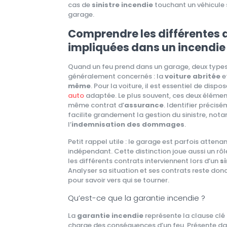
cas de
sinistre incendie
touchant un véhicule 
garage.
Comprendre les différentes
impliquées dans un incendie
Quand un feu prend dans un garage, deux types
généralement concernés : la
voiture abritée
e
même
. Pour la voiture, il est essentiel de dispo
auto
adaptée. Le plus souvent, ces deux élémen
même contrat d’
assurance
. Identifier précis
facilite grandement la gestion du sinistre, no
l’
indemnisation des dommages
.
Petit rappel utile : le garage est parfois attena
indépendant. Cette distinction joue aussi un rô
les différents contrats interviennent lors d’un
s
Analyser sa situation et ses contrats reste don
pour savoir vers qui se tourner.
Qu’est-ce que la garantie incendie ?
La
garantie incendie
représente la clause clé
charge des conséquences d’un feu. Présente dan