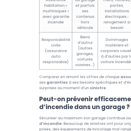
habitation «
et parfois
portes,
multirisques »
ses
installations
avec garantie
contenus
électriques ;
incendie
hors
relogement si
véhicule
besoin
Biens
Responsabilité
Dommages
d’autrui
civile
matériels et
(autres
(assurance
corporels caus
garages,
auto
à d’autres par l
voitures
responsable)
voiture incendi
voisines…)
Comparer en amont les offres de chaque
assu
ses
garanties
à ses besoins spécifiques et d’é
surprises au moment d’un
sinistre
.
Peut-on prévenir efficacemen
d’incendie dans un garage ?
Sécuriser au maximum son garage contribue aus
d’incendie
. Beaucoup de sinistres ont pour or
prises, des équipements de bricolage mal rang