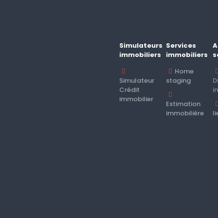
Simulateurs
Services
A
immobiliers
immobiliers
s
Home
Simulateur
staging
D
Crédit
i
immobilier
Estimation
immobilière
l