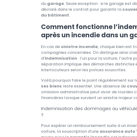
du
garage
. Seule exception : si le garage est dis
déclaré dans le contrat pour garantir la
couver
du bâtiment
.
Comment fonctionne l’inde
après un incendie dans un g
En cas de
sinistre incendie
, chaque bien est t
compagnies concernées. On distingue ainsi cla
d’
indemnisation
: l’un pour la voiture, l’autre
séparation implique des démarches distinctes e
interlocuteurs selon les polices souscrites.
Voilà pourquoi faire le point régulièrement sur 
ses biens
reste essentiel. Une absence de
couv
omission administrative peut avoir de lourdes
financières lorsque survient un sinistre majeur
Indemnisation des dommages au véhicule :
?
Pour espérer un remboursement suite à un incen
voiture, la souscription d’une
assurance auto 