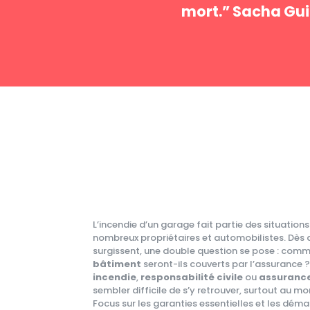
mort.” Sacha Gui
L’incendie d’un garage fait partie des situations
nombreux propriétaires et automobilistes. Dès
surgissent, une double question se pose : com
bâtiment
seront-ils couverts par l’assurance 
incendie
,
responsabilité civile
ou
assurance
sembler difficile de s’y retrouver, surtout au m
Focus sur les garanties essentielles et les dém