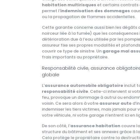
habitation multirisques
et certains contrats 
permet l’
indemnisation des dommages
caus
ou la propagation de flammes accidentelles.
Cette garantie concerne aussi bien les dégâts d
noirceur liée à la fumée) que les conséquences
détérioration due à l’eau utilisée par les pomp
assureur fixe ses propres modalités et plafonds
couvrir ce type de sinistre. Un
garage mal ass
frais importants au propriétaire.
Responsabilité civile, assurance obligatoir
globale
L’
assurance automobile obligatoire
inclut 
responsabilité civile
. Celle-ci intervient si vo
feu, provoque un dommage à autrui ou endom
voisin. Ce sera alors à votre
assureur auto
d’in
indemniser les tiers victimes, mais jamais pour v
votre véhicule, ni votre garage n’entrent ici en 
De son côté, l’
assurance habitation
couvre la
structure du bâtiment et ses annexes grâce à l
Cela protège le propriétaire contre la destructi