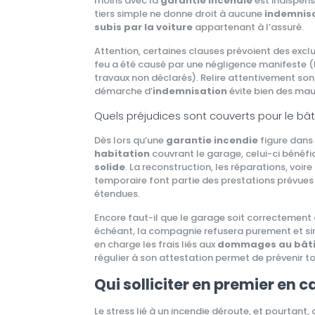
moins avec la
garantie incendie
est indispen
tiers simple ne donne droit à aucune
indemnis
subis par la voiture
appartenant à l’assuré.
Attention, certaines clauses prévoient des exclu
feu a été causé par une négligence manifeste (
travaux non déclarés). Relire attentivement so
démarche d’
indemnisation
évite bien des mau
Quels préjudices sont couverts pour le bâ
Dès lors qu’une
garantie incendie
figure dans 
habitation
couvrant le garage, celui-ci bénéfi
solide
. La reconstruction, les réparations, voir
temporaire font partie des prestations prévues
étendues.
Encore faut-il que le garage soit correctement 
échéant, la compagnie refusera purement et s
en charge les frais liés aux
dommages au bât
régulier à son attestation permet de prévenir to
Qui solliciter en premier en ca
Le stress lié à un incendie déroute, et pourtant,