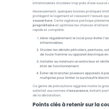
inflammables stockées trop près d’une source 
Heureusement, quelques bonnes pratiques limit
protègent le logement et rassurent l’assuré quan
couverture
. Cette vigilance participe pleinem
propriétaire
et optimise les chances d’obteni
rapide et complète.
Aérer régulièrement le local pour éviter l
inflammables.
Stocker les dérivés pétroliers, peintures, so
de toute flamme ou appareil électrique e
Installer au minimum un extincteur et vérif
état de fonctionnement.
Éviter de brancher plusieurs appareils à par
multiprise pour limiter la surchauffe électr
Ce genre de précautions aggrave moins la grav
satisfait aux normes d’
assurance
, évitant par
de la déclaration.
Points clés à retenir sur la c