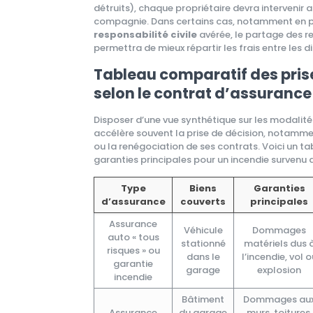
détruits), chaque propriétaire devra intervenir 
compagnie. Dans certains cas, notamment en 
responsabilité civile
avérée, le partage des r
permettra de mieux répartir les frais entre les d
Tableau comparatif des pris
selon le contrat d’assurance
Disposer d’une vue synthétique sur les modalit
accélère souvent la prise de décision, notammen
ou la renégociation de ses contrats. Voici un ta
garanties principales pour un incendie survenu
Type
Biens
Garanties
d’assurance
couverts
principales
Assurance
Véhicule
Dommages
auto « tous
stationné
matériels dus 
risques » ou
dans le
l’incendie, vol o
garantie
garage
explosion
incendie
Bâtiment
Dommages au
Assurance
du garage
murs, toitures,