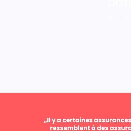
bât
1 juillet 2026
„Il y a certaines assurances 
ressemblent à des assura