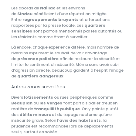
Les abords de
Naillac
et les environs
de
Sindou
bénéficient d’une réputation mitigée.
Entre
regroupements bruyants
et altercations
rapportées par la presse locale, ces
quartiers
sensibles
sont parfois mentionnés par les autorités ou
les résidents comme étant à surveiller.
Là encore, chaque expérience diffère, mais nombre de
riverains expriment le souhait de voir davantage
de
présence policière
afin de restaurer la sécurité et
limiter le sentiment d’insécurité. Même sans avoir subi
d’agression directe, beaucoup gardent à l’esprit l’image
de
quartiers dangereux
.
Autres zones surveillées
Divers
lotissements
ou rues périphériques comme
Beauplan
ou
les Verges
font parfois parler d’eux en
matière de
tranquillité publique
. On y pointe plutôt
des
délits mineurs
et du tapage nocturne qu’une
insécurité grave. Selon l’
avis des habitants
, la
prudence est recommandée lors de déplacements
seuls, surtout en soirée.