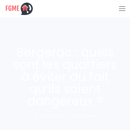
Bergerac : quels
sont les quartiers
à éviter du fait
qu’ils soient
dangereux ?
10 mai 2026
Immobilier