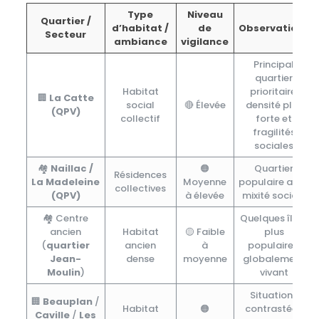
Type
Niveau
Quartier /
d’habitat /
de
Observations
Secteur
ambiance
vigilance
Principal
quartier
Habitat
prioritaire,
🏢
La Catte
social
🔴 Élevée
densité plus
(QPV)
collectif
forte et
fragilités
sociales
🏘️
Naillac /
🟠
Quartier
Résidences
La Madeleine
Moyenne
populaire avec
collectives
(QPV)
à élevée
mixité sociale
🏘️ Centre
Quelques îlots
ancien
Habitat
🟡 Faible
plus
(
quartier
ancien
à
populaires,
Jean-
dense
moyenne
globalement
Moulin
)
vivant
Situations
🏢
Beauplan
/
Habitat
🟠
contrastées
Caville
/
Les