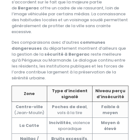
s’accordent sur le fait que la majeure partie
de
Bergerac
offre un cadre de vie rassurant, loin de
l’image véhiculée par certains médias. La connaissance
des habitudes locales et un voisinage soudé permettent
généralement de profiter de la ville sans crainte
excessive.
Des comparaisons avec d’autres
communes
dangereuses
du département montrent d’ailleurs que
la gestion de la
sécurité à Bergerac
reste meilleure
qu’à Périgueux ou Marmande. Le dialogue continu entre
les résidents, les institutions publiques et les forces de
l’ordre contribue largement à la préservation de la
sérénité urbaine.
Type d’incident
Niveau perçu
Zone
signalé
d’insécurité
Centre-ville
Poches de deal
,
Faible à
(Jean-Moulin)
vols à la tire
moyen
Incivilités
, violence
Moyen à
La Catte
sporadique
élevé
Naillac /
Bruits excessifs
,