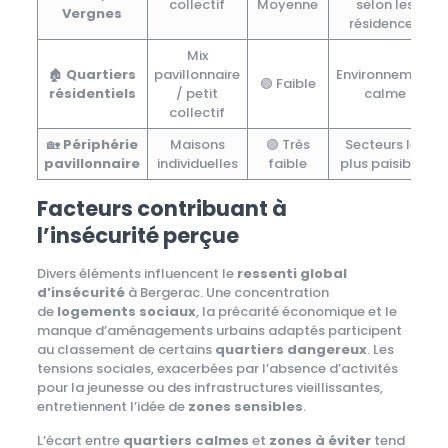
collectif
Moyenne
selon les
Vergnes
résidences
Mix
🏚️
Quartiers
pavillonnaire
Environnement
🟢 Faible
résidentiels
/ petit
calme
collectif
🏡
Périphérie
Maisons
🟢 Très
Secteurs les
pavillonnaire
individuelles
faible
plus paisibles
Facteurs contribuant à
l’insécurité perçue
Divers éléments influencent le
ressenti global
d’insécurité
à Bergerac. Une concentration
de
logements sociaux
, la précarité économique et le
manque d’aménagements urbains adaptés participent
au classement de certains
quartiers dangereux
. Les
tensions sociales, exacerbées par l’absence d’activités
pour la jeunesse ou des infrastructures vieillissantes,
entretiennent l’idée de
zones sensibles
.
L’écart entre
quartiers calmes
et
zones à éviter
tend