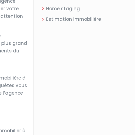
 agence.
ter votre
Home staging
 attention
Estimation immobilière
e
u plus grand
ements du
mobilière à
quêtes vous
e l’agence
mmobilier à