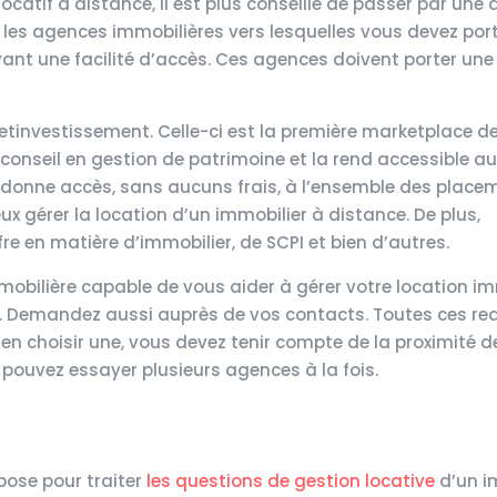
ocatif à distance, il est plus conseillé de passer par une
, les agences immobilières vers lesquelles vous devez por
yant une facilité d’accès. Ces agences doivent porter une
etinvestissement. Celle-ci est la première marketplace d
de conseil en gestion de patrimoine et la rend accessible a
é donne accès, sans aucuns frais, à l’ensemble des plac
x gérer la location d’un immobilier à distance. De plus,
e en matière d’immobilier, de SCPI et bien d’autres.
mobilière capable de vous aider à gérer votre location im
. Demandez aussi auprès de vos contacts. Toutes ces re
en choisir une, vous devez tenir compte de la proximité d
 pouvez essayer plusieurs agences à la fois.
e
spose pour traiter
les questions de gestion locative
d’un i