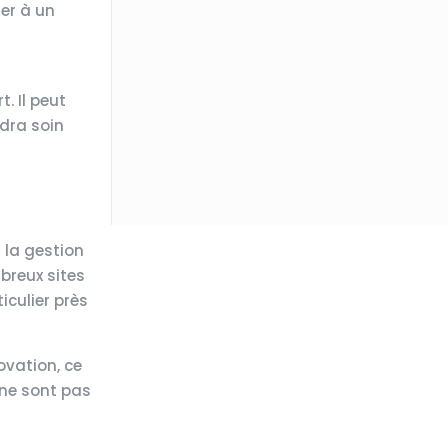
ier à un
. Il peut
ndra soin
 la gestion
mbreux sites
iculier près
ovation, ce
 ne sont pas