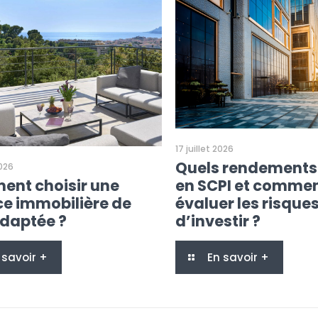
17 juillet 2026
Quels rendements
2026
nt choisir une
en SCPI et comme
e immobilière de
évaluer les risque
adaptée ?
d’investir ?
 savoir +
En savoir +