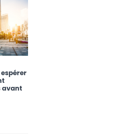
 espérer
nt
s avant