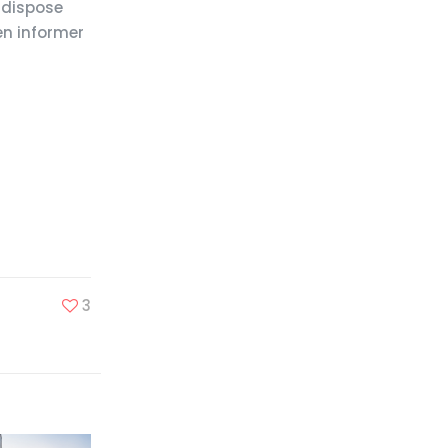
e dispose
en informer
3