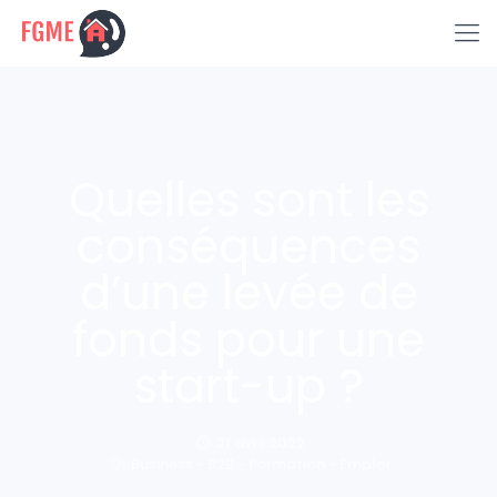
Quelles sont les
conséquences
d’une levée de
fonds pour une
start-up ?
21 avril 2022
Business - B2B - Formation - Emploi