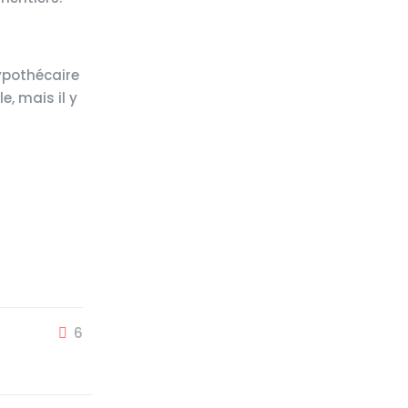
ypothécaire
e, mais il y
6