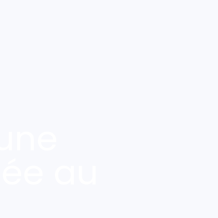
une
sée au