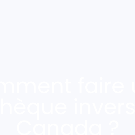
mment faire 
hèque inver
Canada ?