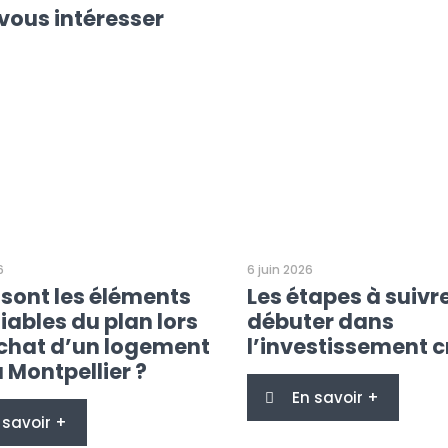
vous intéresser
6
6 juin 2026
 sont les éléments
Les étapes à suivr
iables du plan lors
débuter dans
achat d’un logement
l’investissement c
 Montpellier ?
En savoir +
 savoir +