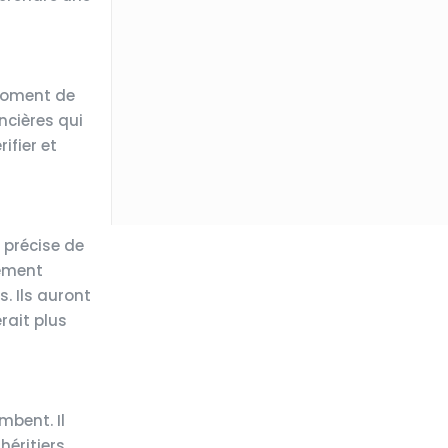
 moment de
ncières qui
ifier et
 précise de
sement
s. Ils auront
rait plus
mbent. Il
éritiers.