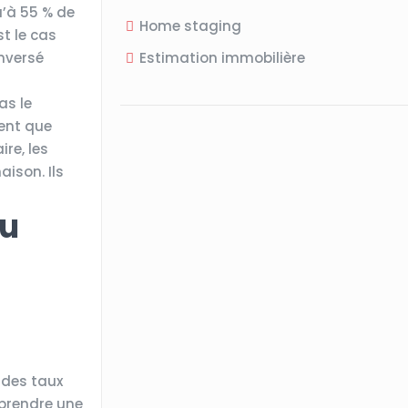
u’à 55 % de
Home staging
t le cas
inversé
Estimation immobilière
as le
ment que
ire, les
aison. Ils
au
 des taux
 prendre une