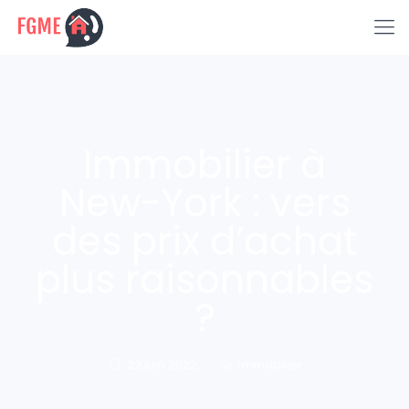
Immobilier à
New-York : vers
des prix d’achat
plus raisonnables
?
22 juin 2022
Immobilier