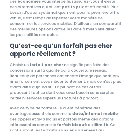
des
économies
vous interpelle, rassurez-vous, il existe
des alternatives qui allient
petits prix
et efficacité. Plus
besoin d’opter systématiquement pour la première offre
venue, il est temps de repenser votre manière de
consommer les services mobiles. D'ailleurs, un comparatif
des meilleures options actuelles aide à mieux visualiser
les possibilités rentables.
Qu’est-ce qu’un forfait pas cher
apporte réellement ?
Choisir un
forfait pas cher
ne signifie pas faire des
concessions sur la qualité ou la couverture réseau.
Beaucoup de personnes ont encore l’image que petit prix
rime forcément avec mécontentement, mais ce n’est plus
d’actualité aujourd’hui. La plupart de ces offres
proposent tout ce dont vous avez besoin sans surplus
inutile ni services superflus facturés à prix fort.
Avec ce type de formule, le client bénéficie des
avantages essentiels comme la
data/internet mobile
,
des appels et SMS inclus et parfois même des options
intéressantes comme le
forfait bloqué
ou
illimité
. Ce
sont surtout les
forfaits sans engagement
qui