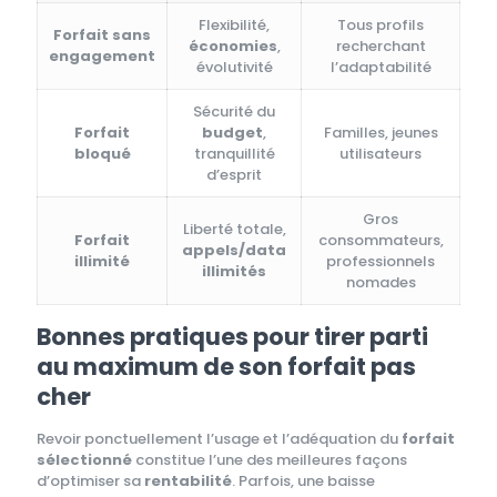
Flexibilité,
Tous profils
Forfait sans
économies
,
recherchant
engagement
évolutivité
l’adaptabilité
Sécurité du
Forfait
budget
,
Familles, jeunes
bloqué
tranquillité
utilisateurs
d’esprit
Gros
Liberté totale,
Forfait
consommateurs,
appels/data
illimité
professionnels
illimités
nomades
Bonnes pratiques pour tirer parti
au maximum de son forfait pas
cher
Revoir ponctuellement l’usage et l’adéquation du
forfait
sélectionné
constitue l’une des meilleures façons
d’optimiser sa
rentabilité
. Parfois, une baisse