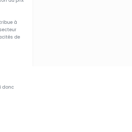
son au prix
tribue à
 secteur
acités de
ci donc