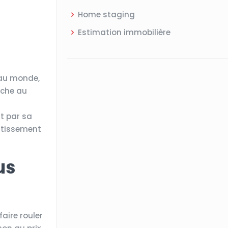
Home staging
Estimation immobilière
e au monde,
iche au
t par sa
estissement
.
us
faire rouler