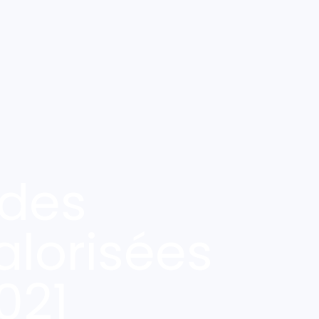
des
alorisées
021