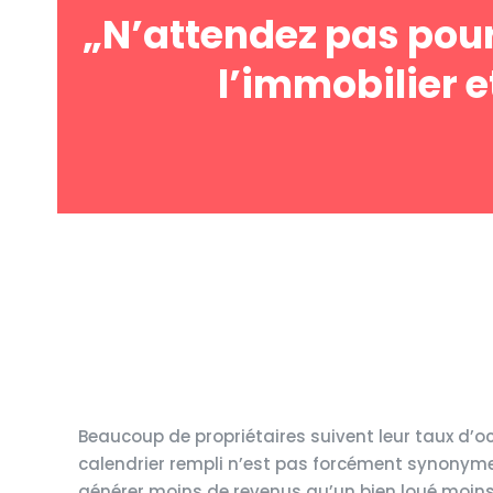
„N’attendez pas pour
l’immobilier e
Beaucoup de propriétaires suivent leur taux d’o
calendrier rempli n’est pas forcément synonyme
générer moins de revenus qu’un bien loué moins