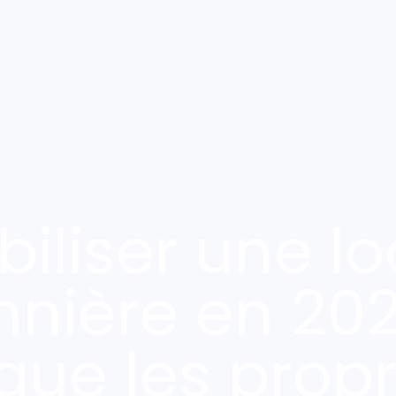
iliser une l
nnière en 2026
 que les propr