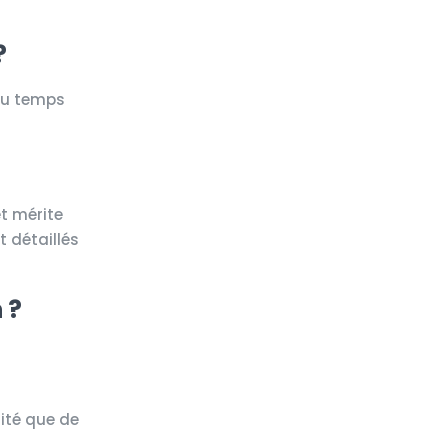
?
 du temps
et mérite
 détaillés
 ?
lité que de