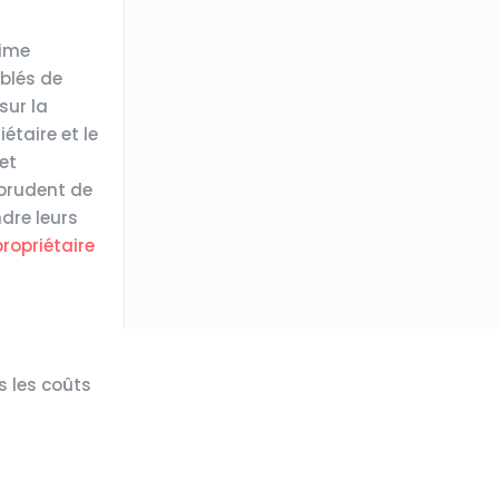
gime
ublés de
sur la
étaire et le
et
e prudent de
dre leurs
ropriétaire
s les coûts