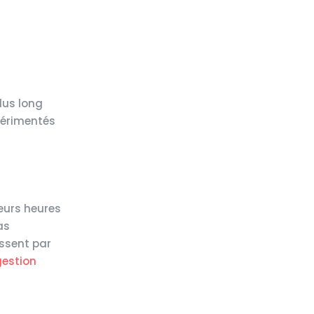
lus long
périmentés
ieurs heures
as
issent par
gestion