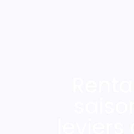
Rentab
saiso
leviers