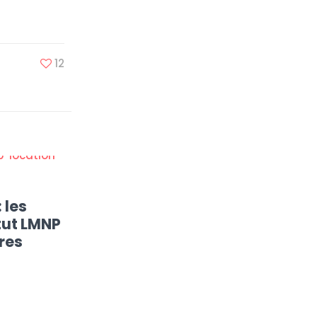
12
 les
tut LMNP
res