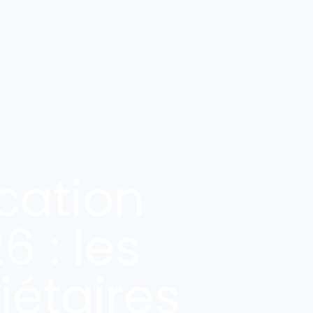
ocation
 : les
iétaires