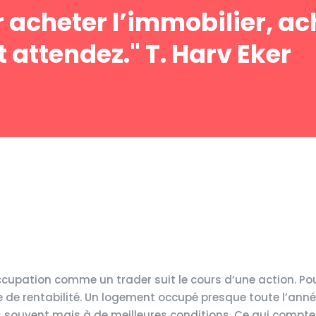
 acheter l’immobilier, ac
t attendez." T. Harv Eker
ccupation comme un trader suit le cours d’une action. Po
 de rentabilité. Un logement occupé presque toute l’ann
 souvent mais à de meilleures conditions. Ce qui compte