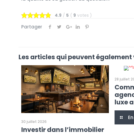
4.9
/
5
(
9
votes
)
Partager
Les articles qui peuvent également 
28 juillet 
Comme
agenc
luxe 
En
30 juillet 2026
Investir dans l’immobilier