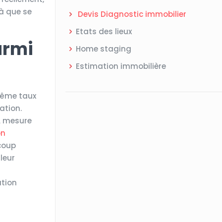
là que se
Devis Diagnostic immobilier
Etats des lieux
armi
Home staging
Estimation immobilière
 même taux
ation.
À mesure
on
ucoup
leur
ation