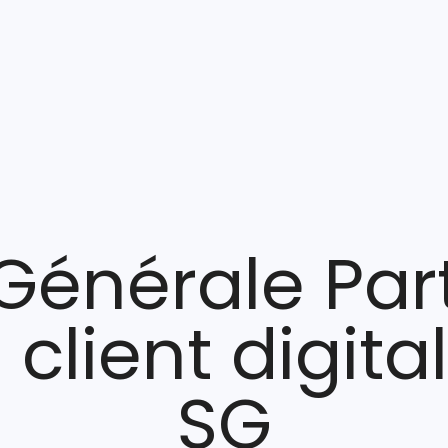
Générale Parti
client digita
SG