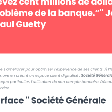
vez cent millions de doll
problème de la banque.”" 
aul Guetty
 s’améliorer pour optimiser l’expérience de ses clients. À l
nnove en créant un espace client digitalisé :
Société Général
haque particulier, l’utilisation de son compte bancaire. Décou
rvice.
erface " Société Générale