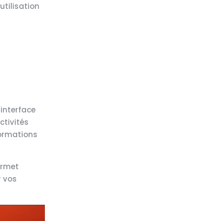
utilisation
 interface
ctivités
formations
permet
r vos