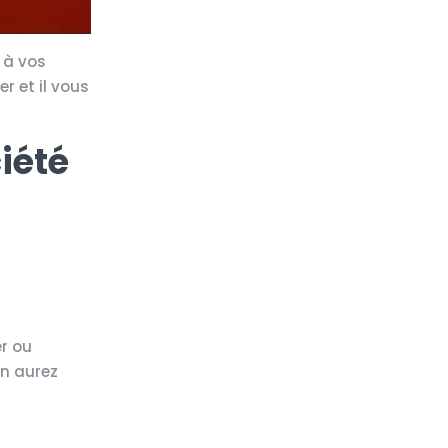
 à vos
r et il vous
ciété
er ou
en aurez