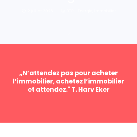
2 juillet 2026
BTP - Énergie
,
Immobilier
„N’attendez pas pour acheter
l’immobilier, achetez l’immobilier
et attendez." T. Harv Eker