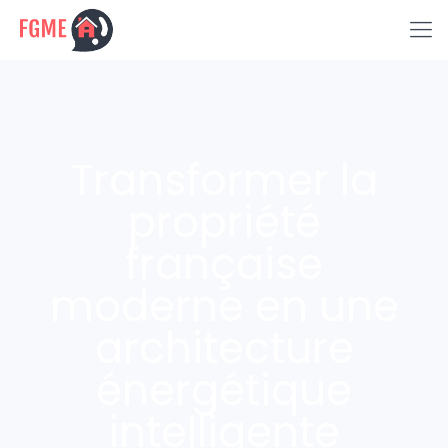
Transformer la
propriété
française
moderne en une
architecture
énergétique
intelligente