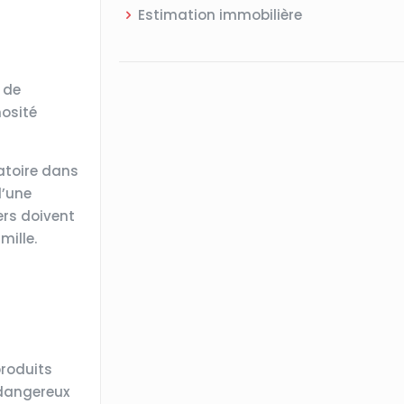
Estimation immobilière
s de
nosité
atoire dans
d’une
ers doivent
mille.
produits
 dangereux