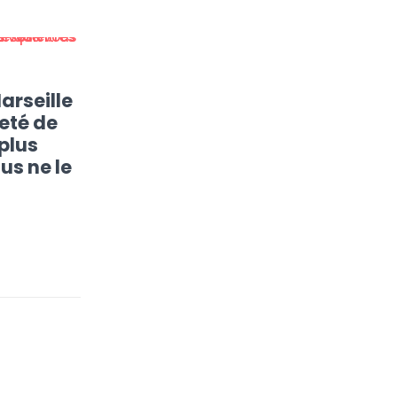
arseille
reté de
 plus
us ne le