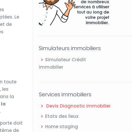
es
ptées. Le
 et de
es
Simulateurs immobiliers
Simulateur Crédit
immobilier
n toute
 les
Services immobiliers
dans la
,
la
Devis Diagnostic immobilier
.
Etats des lieux
 porte doit
Home staging
ystème de