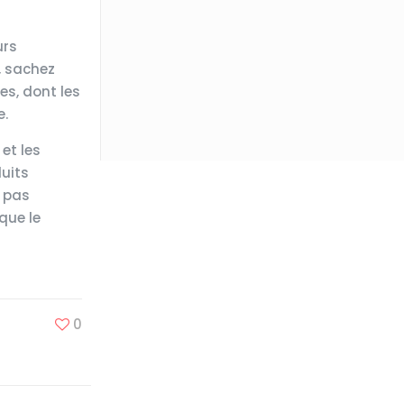
urs
s, sachez
es, dont les
e.
 et les
duits
a pas
que le
0