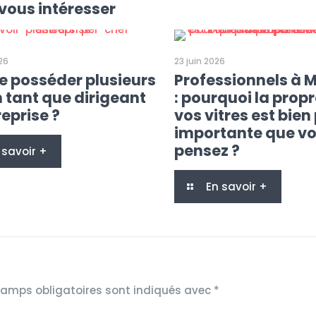
vous intéresser
026
23 juin 2026
je posséder plusieurs
Professionnels à M
n tant que dirigeant
: pourquoi la prop
eprise ?
vos vitres est bien
importante que vo
pensez ?
 savoir +
En savoir +
hamps obligatoires sont indiqués avec
*